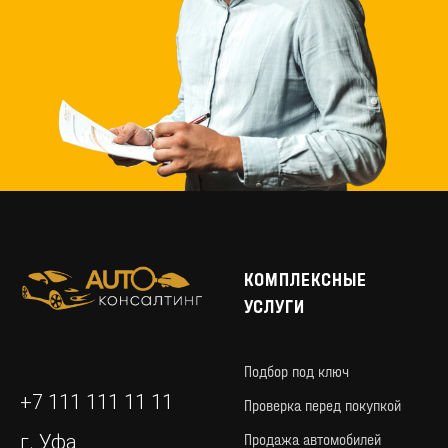
КОМПЛЕКСНЫЕ
УСЛУГИ
Обсуждаем особенности
и требование
к желаемому авто. Составляем
Подбор под ключ
заявку и подписываем договор,
по которому мы берем на себя все
+7 111 111 11 11
Проверка перед покупкой
обязательства по поиску
и проверки автомобиля для Вас.
Продажа автомобилей
г. Уфа